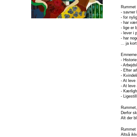
Rummet e
- savner 
- for nyl
- har vær
- lige er
- lever i 
- har nog
... ja kor
Emnerne 
- Histor
- Arbejdsl
- Efter ar
- Kvindeli
- At leve 
- At leve
- Kærligh
- Ligestil
Rummet, v
Derfor sk
Alt der b
Rummet er
Altså ik