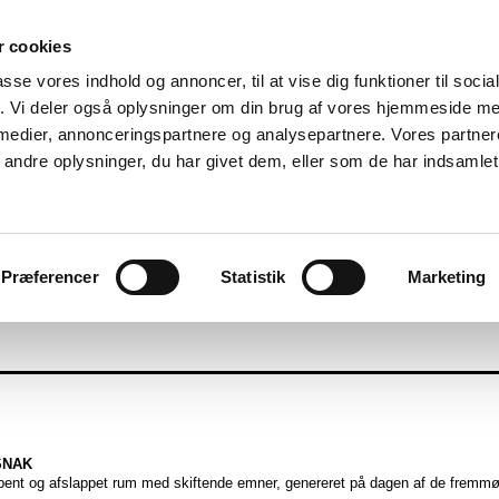
 cookies
passe vores indhold og annoncer, til at vise dig funktioner til soci
fik. Vi deler også oplysninger om din brug af vores hjemmeside m
 medier, annonceringspartnere og analysepartnere. Vores partne
ndre oplysninger, du har givet dem, eller som de har indsamlet 
DLEM
LINKS
KONTAKT
SOMMERFEST
Præferencer
Statistik
Marketing
SNAK
bent og afslappet rum med skiftende emner, genereret på dagen af de fremmø