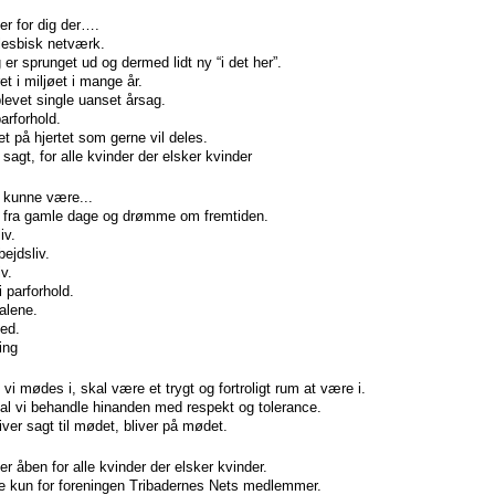
r for dig der….
lesbisk netværk.
ig er sprunget ud og dermed lidt ny “i det her”.
et i miljøet i mange år.
 blevet single uanset årsag.
parforhold.
et på hjertet som gerne vil deles.
t sagt, for alle kvinder der elsker kvinder
kunne være...
ie fra gamle dage og drømme om fremtiden.
iv.
bejdsliv.
v.
i parforhold.
 alene.
ed.
ling
i mødes i, skal være et trygt og fortroligt rum at være i.
al vi behandle hinanden med respekt og tolerance.
liver sagt til mødet, bliver på mødet.
 åben for alle kvinder der elsker kvinder.
ke kun for foreningen Tribadernes Nets medlemmer.