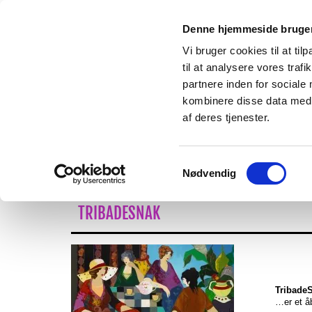
Denne hjemmeside bruger
Vi bruger cookies til at til
til at analysere vores tra
partnere inden for sociale
kombinere disse data med a
af deres tjenester.
FORSIDE
OM TRIBADERNE
BLIV ME
Samtykkevalg
Nødvendig
TRIBADESNAK
Tribade
…er et å