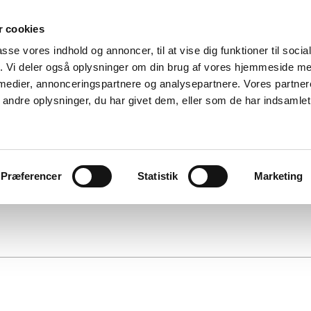
 cookies
passe vores indhold og annoncer, til at vise dig funktioner til soci
fik. Vi deler også oplysninger om din brug af vores hjemmeside m
 medier, annonceringspartnere og analysepartnere. Vores partne
ndre oplysninger, du har givet dem, eller som de har indsamlet 
DLEM
LINKS
KONTAKT
SOMMERFEST
Præferencer
Statistik
Marketing