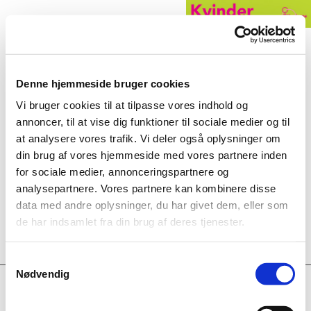
Denne hjemmeside bruger cookies
GENERALFORSAMLINGEN D. 1.3.15
Vi bruger cookies til at tilpasse vores indhold og
annoncer, til at vise dig funktioner til sociale medier og til
Referat
at analysere vores trafik. Vi deler også oplysninger om
din brug af vores hjemmeside med vores partnere inden
Bilag beretninger
for sociale medier, annonceringspartnere og
analysepartnere. Vores partnere kan kombinere disse
Bilag budget
data med andre oplysninger, du har givet dem, eller som
de har indsamlet fra din brug af deres tjenester.
Samtykkevalg
Nødvendig